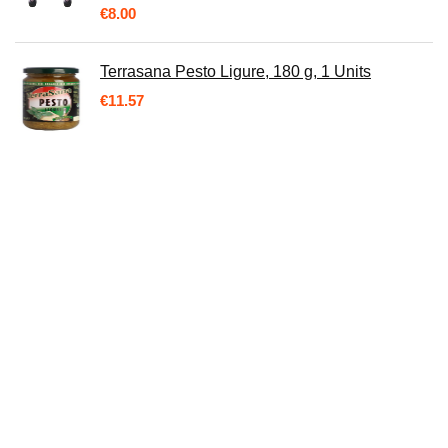
€
8.00
Terrasana Pesto Ligure, 180 g, 1 Units
€
11.57
Spice Box Set Kruidenfles Glazen Keuken
Kruiden Jar Kruidenfles Olie Zout Kruiden
Opbergdoos Huishoudelijke Goederen…
€
193.91
Spice Jars 7 stks Set Draagbare Spice Cruets
Kruiden Jar Pouch Camping BBQ Organizer
Creature Fles Set 6 Flessen 1…
€
71.08