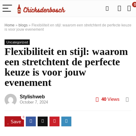
0
Home
»
blogs
»
Flexibiliteit en stijl: waarom een stretchtent de perfecte keuze
is voor jouw evenement
Uncategorized
Flexibiliteit en stijl: waarom
een stretchtent de perfecte
keuze is voor jouw
evenement
Stylishweb
40
Views
October 7, 2024
0
Save