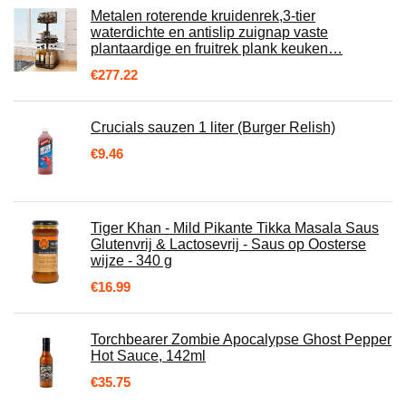
Metalen roterende kruidenrek,3-tier
waterdichte en antislip zuignap vaste
plantaardige en fruitrek plank keuken…
€
277.22
Crucials sauzen 1 liter (Burger Relish)
€
9.46
Tiger Khan - Mild Pikante Tikka Masala Saus
Glutenvrij & Lactosevrij - Saus op Oosterse
wijze - 340 g
€
16.99
Torchbearer Zombie Apocalypse Ghost Pepper
Hot Sauce, 142ml
€
35.75