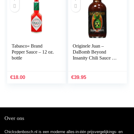
Tabasco« Brand
Originele Juan –
Pepper Sauce – 12 oz.
DaBomb Beyond
bottle
Insanity Chili Sauce –
113 g
€
18.00
€
39.95
Over ons
Chicksdenbosch.nl is een moderne alles-in-één prijsvergelijkings- en