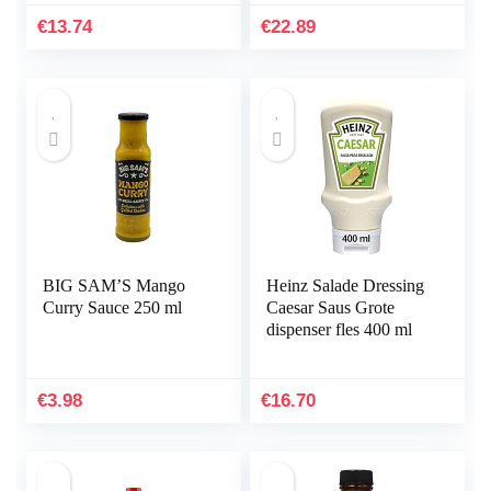
Trinidad…
€
13.74
€
22.89
BIG SAM’S Mango
Heinz Salade Dressing
Curry Sauce 250 ml
Caesar Saus Grote
dispenser fles 400 ml
€
3.98
€
16.70