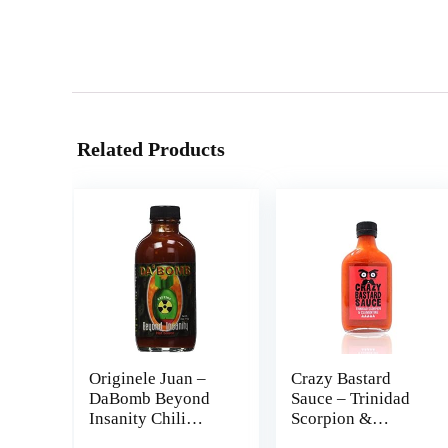
Related Products
Originele Juan –
Crazy Bastard
DaBomb Beyond
Sauce – Trinidad
Insanity Chili
Scorpion &
Sauce – 113 g
Clementine