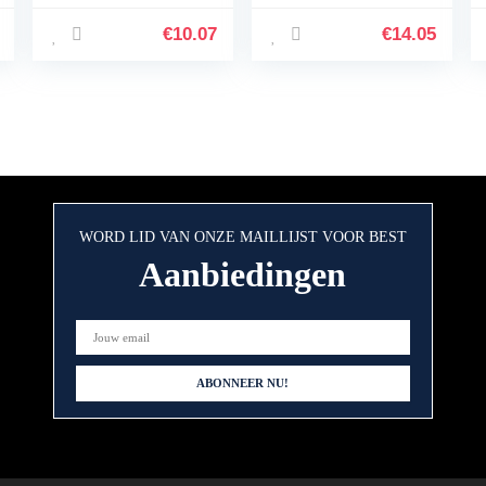
chilisaus met
Habanero
€
10.07
€
14.05
WORD LID VAN ONZE MAILLIJST VOOR BEST
Aanbiedingen