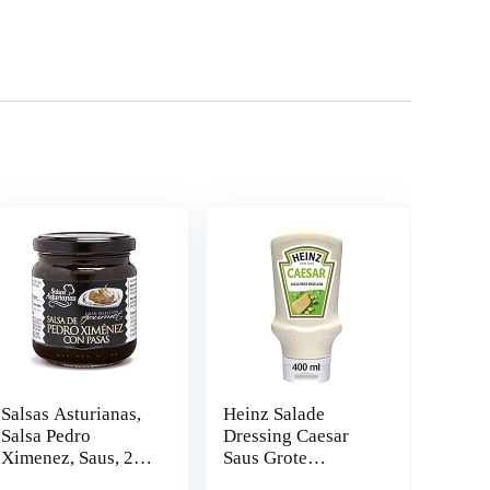
Salsas Asturianas,
Heinz Salade
Salsa Pedro
Dressing Caesar
Ximenez, Saus, 215
Saus Grote
g
dispenser fles 400