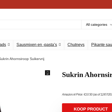
All categories
eads
Sausmixen en -pasta’s
Chutneys
Pikante sa
Sukrin Ahornsiroop Suikervrij
Sukrin Ahornsir
Amazon.nl Price:
€
10.50
(as of 12/07/2
KOOP PRODUCT