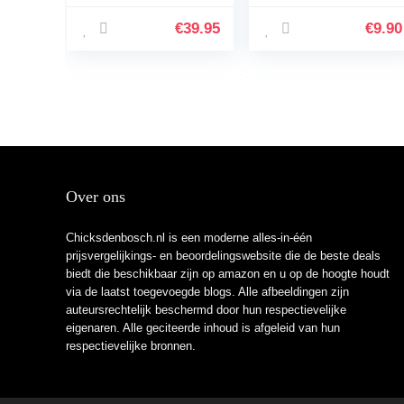
(200ml) – Extreem
hete chilisaus met
€
39.95
€
9.90
citrusaroma
Over ons
Chicksdenbosch.nl is een moderne alles-in-één
prijsvergelijkings- en beoordelingswebsite die de beste deals
biedt die beschikbaar zijn op amazon en u op de hoogte houdt
via de laatst toegevoegde blogs. Alle afbeeldingen zijn
auteursrechtelijk beschermd door hun respectievelijke
eigenaren. Alle geciteerde inhoud is afgeleid van hun
respectievelijke bronnen.