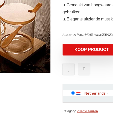
▲Gemaakt van hoogwaardig g
gebruiken.
▲Elegante uitziende must 
Amazon.nl Price:
€
40.58
(as of 05/04/2
KOOP PRODUCT
Netherlands
-
Category:
Pikante sauzen