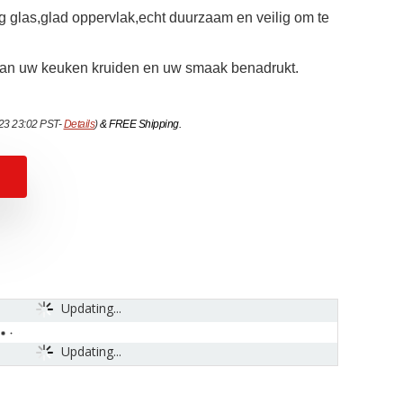
las,glad oppervlak,echt duurzaam en veilig om te
kan uw keuken kruiden en uw smaak benadrukt.
023 23:02 PST-
Details
)
&
FREE Shipping
.
Updating...
Updating...