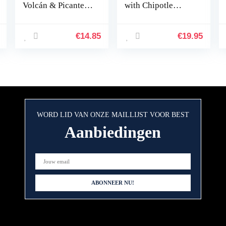
Volcán & Picante &
with Chipotle
Barbacoa Cherry –
150ml
3x 100ml
€
14.85
€
19.95
WORD LID VAN ONZE MAILLIJST VOOR BEST
Aanbiedingen