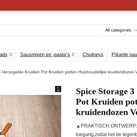
All categories
eads
Sausmixen en -pasta’s
Chutneys
Pikante sa
s Verzegelde Kruiden Pot Kruiden potten Huishoudelijke kruidendozen
Spice Storage 3
Pot Kruiden pot
kruidendozen V
▲PRAKTISCH ONTWERP:Het k
toegang,zodat het de tegenb