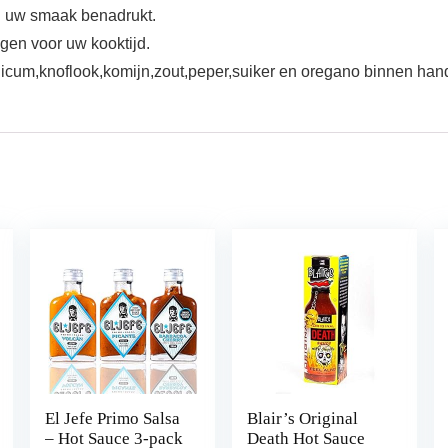
n uw smaak benadrukt.
gen voor uw kooktijd.
um,knoflook,komijn,zout,peper,suiker en oregano binnen handbe
El Jefe Primo Salsa
Blair’s Original
– Hot Sauce 3-pack
Death Hot Sauce