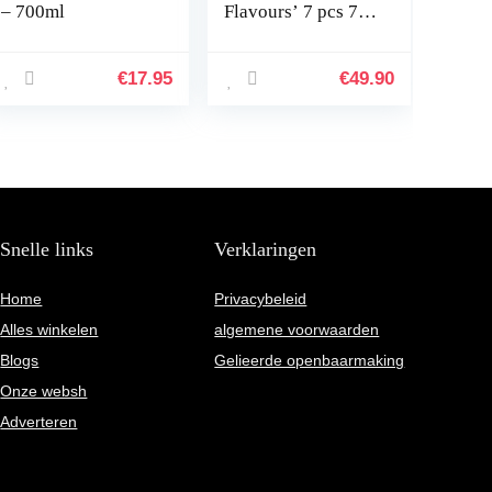
– 700ml
Flavours’ 7 pcs 7 x
148ml
€
17.95
€
49.90
Snelle links
Verklaringen
Home
Privacybeleid
Alles winkelen
algemene voorwaarden
Blogs
Gelieerde openbaarmaking
Onze websh
Adverteren