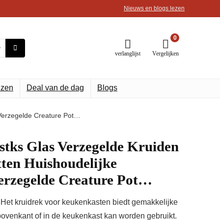
Nieuws en blogs lezen
0
verlanglijst
Vergelijken
uzen
Deal van de dag
Blogs
 Verzegelde Creature Pot…
 stks Glas Verzegelde Kruiden
ten Huishoudelijke
erzegelde Creature Pot…
ruidrek voor keukenkasten biedt gemakkelijke
ovenkant of in de keukenkast kan worden gebruikt.