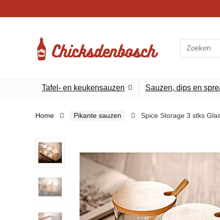
Search
for:
Tafel- en keukensauzen
Sauzen, dips en spr
Home
Pikante sauzen
Spice Storage 3 stks Gla