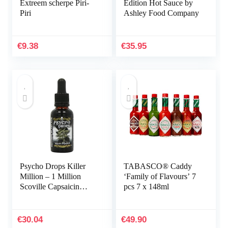
Extreem scherpe Piri-
Edition Hot Sauce by
Piri
Ashley Food Company
€
9.38
€
35.95
Psycho Drops Killer
TABASCO® Caddy
Million – 1 Million
‘Family of Flavours’ 7
Scoville Capsaicin
pcs 7 x 148ml
Extract – 30ml
€
30.04
€
49.90