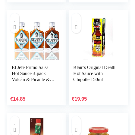
El Jefe Primo Salsa –
Blair’s Original Death
Hot Sauce 3-pack
Hot Sauce with
Volcán & Picante &
Chipotle 150ml
Barbacoa Cherry – 3x
100ml
€
14.85
€
19.95