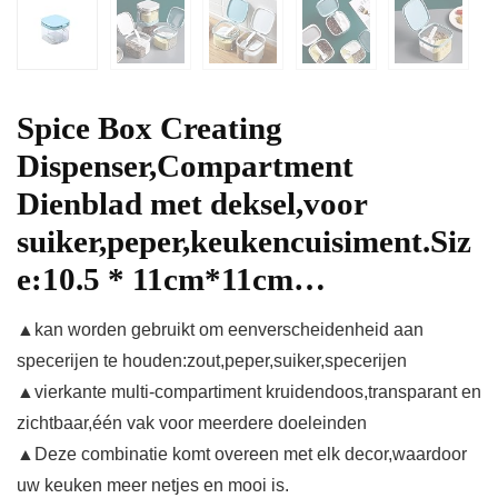
Spice Box Creating
Dispenser,Compartment
Dienblad met deksel,voor
suiker,peper,keukencuisiment.Siz
e:10.5 * 11cm*11cm…
▲kan worden gebruikt om een​verscheidenheid aan
specerijen te houden:zout,peper,suiker,specerijen
▲vierkante multi-compartiment kruidendoos,transparant en
zichtbaar,één vak voor meerdere doeleinden
▲Deze combinatie komt overeen met elk decor,waardoor
uw keuken meer netjes en mooi is.