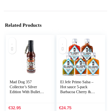
Related Products
Mad Dog 357
El Jefe Primo Salsa –
Collector’s Silver
Hot sauce 5-pack
Edition With Bullet
Barbacoa Cherry &
Key Chain
Naranja & Volcán &
Verde & Picante – 5x
100ml
€
32.95
€
24.75