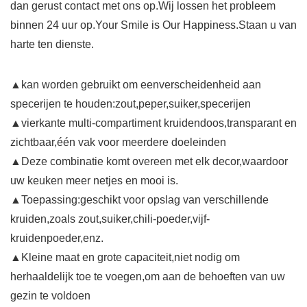
dan gerust contact met ons op.Wij lossen het probleem
binnen 24 uur op.Your Smile is Our Happiness.Staan u van
harte ten dienste.
▲kan worden gebruikt om een​verscheidenheid aan
specerijen te houden:zout,peper,suiker,specerijen
▲vierkante multi-compartiment kruidendoos,transparant en
zichtbaar,één vak voor meerdere doeleinden
▲Deze combinatie komt overeen met elk decor,waardoor
uw keuken meer netjes en mooi is.
▲Toepassing:geschikt voor opslag van verschillende
kruiden,zoals zout,suiker,chili-poeder,vijf-
kruidenpoeder,enz.
▲Kleine maat en grote capaciteit,niet nodig om
herhaaldelijk toe te voegen,om aan de behoeften van uw
gezin te voldoen