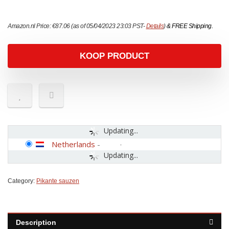
Amazon.nl Price:
€
87.06
(as of 05/04/2023 23:03 PST-
Details
)
&
FREE Shipping
.
KOOP PRODUCT
Updating...
Netherlands
-
Updating...
Category:
Pikante sauzen
Description