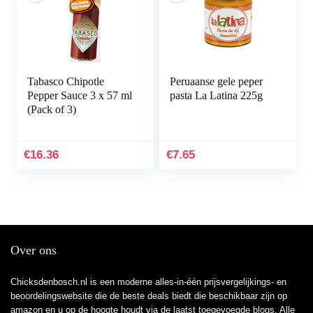
Tabasco Chipotle
Peruaanse gele peper
Pepper Sauce 3 x 57 ml
pasta La Latina 225g
(Pack of 3)
€
16.36
€
7.65
Over ons
Chicksdenbosch.nl is een moderne alles-in-één prijsvergelijkings- en
beoordelingswebsite die de beste deals biedt die beschikbaar zijn op
amazon en u op de hoogte houdt via de laatst toegevoegde blogs. Alle