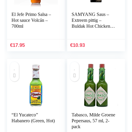
El Jefe Primo Salsa –
SAMYANG Saus –
Hot sauce Volcán –
Extreem pittig –
700ml
Buldak Hot Chicken
Smaaksaus – Halal
€
17.95
€
10.93
“El Yucateco”
Tabasco, Milde Groene
Habanero (Green, Hot)
Pepersaus, 57 ml, 2-
pack