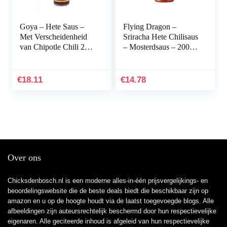
Goya – Hete Saus –
Flying Dragon –
Met Verscheidenheid
Sriracha Hete Chilisaus
van Chipotle Chili 226
– Mosterdsaus – 200
Ml
Ml
€
18.11
€
14.78
Over ons
Chicksdenbosch.nl is een moderne alles-in-één prijsvergelijkings- en
beoordelingswebsite die de beste deals biedt die beschikbaar zijn op
amazon en u op de hoogte houdt via de laatst toegevoegde blogs. Alle
afbeeldingen zijn auteursrechtelijk beschermd door hun respectievelijke
eigenaren. Alle geciteerde inhoud is afgeleid van hun respectievelijke