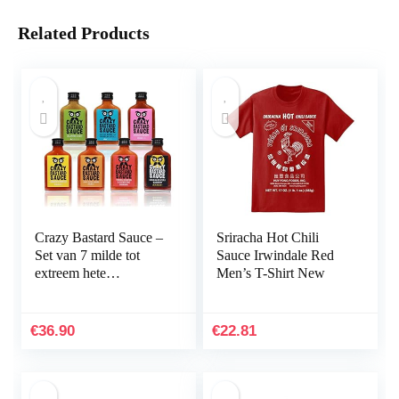
Related Products
Crazy Bastard Sauce –
Sriracha Hot Chili
Set van 7 milde tot
Sauce Irwindale Red
extreem hete
Men’s T-Shirt New
chilisauzen (7 x 100 ml
fles)
€
36.90
€
22.81