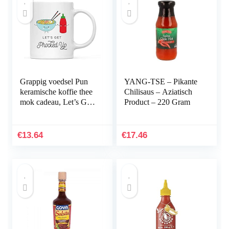
Grappig voedsel Pun
YANG-TSE – Pikante
keramische koffie thee
Chilisaus – Aziatisch
mok cadeau, Let’s Get
Product – 220 Gram
Phocked Up, Pho en
Sriracha Chili Saus
fles, 1-pack…
€
13.64
€
17.46