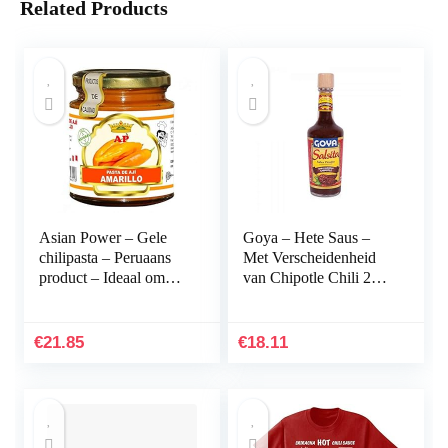
Related Products
Asian Power – Gele
Goya – Hete Saus –
chilipasta – Peruaans
Met Verscheidenheid
product – Ideaal om
van Chipotle Chili 226
een speciale smaak aan
Ml
uw maaltijden te geven
-227 gram
€
21.85
€
18.11