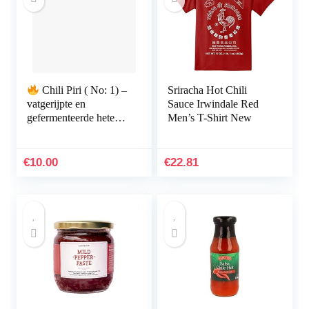
Chili Piri ( No: 1) –
Sriracha Hot Chili
vatgerijpte en
Sauce Irwindale Red
gefermenteerde hete
Men’s T-Shirt New
saus / geen
bewaarmiddelen, geen
additieven, glutenvrij…
€
10.00
€
22.81