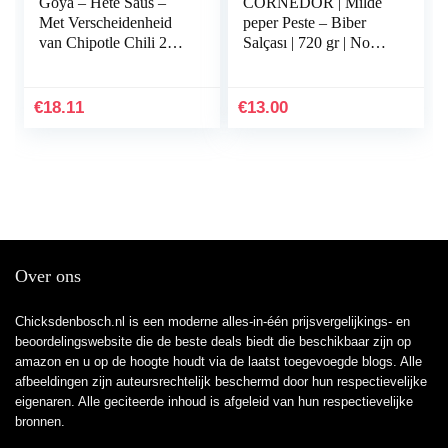
Goya – Hete Saus –
CORNEDOR | Milde
Met Verscheidenheid
peper Peste – Biber
van Chipotle Chili 226
Salçası | 720 gr | Non –
Ml
GMO, geen
toevoegingen of
conserveringsmiddelen
€
18.11
€
13.00
| Ideaal…
Over ons
Chicksdenbosch.nl is een moderne alles-in-één prijsvergelijkings- en
beoordelingswebsite die de beste deals biedt die beschikbaar zijn op
amazon en u op de hoogte houdt via de laatst toegevoegde blogs. Alle
afbeeldingen zijn auteursrechtelijk beschermd door hun respectievelijke
eigenaren. Alle geciteerde inhoud is afgeleid van hun respectievelijke
bronnen.