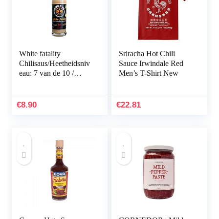
White fatality
Sriracha Hot Chili
Chilisaus/Heetheidsniv
Sauce Irwindale Red
eau: 7 van de 10 /
Men’s T-Shirt New
Kokosnoot met witte
fatalii/Small Batch
Chilisaus
€
8.90
€
22.81