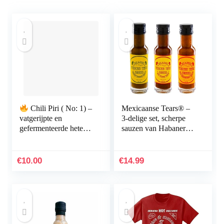
Chili Piri ( No: 1) –
Mexicaanse Tears® –
vatgerijpte en
3-delige set, scherpe
gefermenteerde hete
sauzen van Habaneros
saus / geen
en chipotle [3x100ml
bewaarmiddelen, geen
Chilisauce]
additieven, glutenvrij…
€
10.00
€
14.99