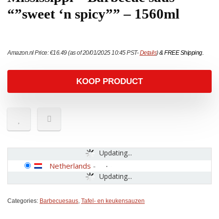
“”sweet ‘n spicy”” – 1560ml
Amazon.nl Price:
€
16.49
(as of 20/01/2025 10:45 PST-
Details
)
&
FREE Shipping
.
KOOP PRODUCT
Updating...
Netherlands
-
Updating...
Categories:
Barbecuesaus
,
Tafel- en keukensauzen