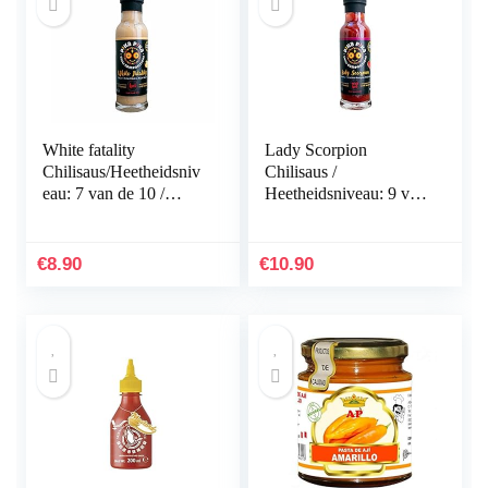
White fatality
Lady Scorpion
Chilisaus/Heetheidsniv
Chilisaus /
eau: 7 van de 10 /
Heetheidsniveau: 9 van
Kokosnoot met witte
de 10 / Small Batch
fatalii/Small Batch
Chilisaus / Venezuelan
Chilisaus
Hearts, Made in
€
8.90
€
10.90
Germany