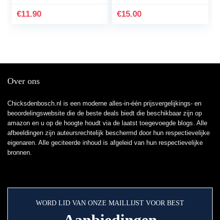
Batch Chilisaus /
toevoegingen of
Venezuelan Hearts,
conserveringsmiddelen
€
11.90
€
15.00
Made in Germany
| Ideaal…
Over ons
Chicksdenbosch.nl is een moderne alles-in-één prijsvergelijkings- en
beoordelingswebsite die de beste deals biedt die beschikbaar zijn op
amazon en u op de hoogte houdt via de laatst toegevoegde blogs. Alle
afbeeldingen zijn auteursrechtelijk beschermd door hun respectievelijke
eigenaren. Alle geciteerde inhoud is afgeleid van hun respectievelijke
bronnen.
WORD LID VAN ONZE MAILLIJST VOOR BEST