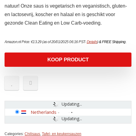
natuur! Onze saus is vegetarisch en veganistisch, gluten-
en lactosevrij, koscher en halaal en is geschikt voor
gezonde Clean Eating en Low Carb-voeding.
Amazon.nl Price:
€
13.29
(as of 20/01/2025 06:16 PST-
Details
)
&
FREE Shipping
.
KOOP PRODUCT
Updating...
Netherlands
-
Updating...
Categories:
Chilisaus
,
Tafel- en keukensauzen