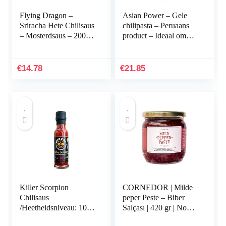
Flying Dragon –
Asian Power – Gele
Sriracha Hete Chilisaus
chilipasta – Peruaans
– Mosterdsaus – 200
product – Ideaal om
Ml
een speciale smaak aan
uw maaltijden te geven
-227 gram
€
14.78
€
21.85
Killer Scorpion
CORNEDOR | Milde
Chilisaus
peper Peste – Biber
/Heetheidsniveau: 10
Salçası | 420 gr | Non –
van de 10 / Small
GMO, geen