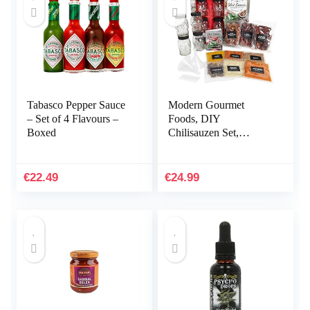
Tabasco Pepper Sauce
Modern Gourmet
– Set of 4 Flavours –
Foods, DIY
Boxed
Chilisauzen Set,
Inclusief 4 Schedel
Potjes, 2 Trechters,
Receptenboek,
€
22.49
€
24.99
Handschoenen en…