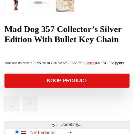
Mad Dog 357 Collector’s Silver
Edition With Bullet Key Chain
Amazon.nl Price:
€
32.95
(as of 19/01/2025 23:27 PST-
Details
)
&
FREE Shipping
.
KOOP PRODUCT
Updating...
Netherlands
-