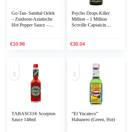
Go-Tan- Sambal Oelek
Psycho Drops Killer
– Zuidoost-Aziatische
Million – 1 Million
Hot Pepper Sauce –
Scoville Capsaicin
100 g
Extract – 30ml
€
10.98
€
30.04
TABASCO® Scorpion
“El Yucateco”
Sauce 148ml
Habanero (Green, Hot)