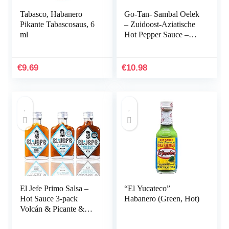
Tabasco, Habanero
Go-Tan- Sambal Oelek
Pikante Tabascosaus, 6
– Zuidoost-Aziatische
ml
Hot Pepper Sauce –
100 g
€
9.69
€
10.98
El Jefe Primo Salsa –
“El Yucateco”
Hot Sauce 3-pack
Habanero (Green, Hot)
Volcán & Picante &
Barbacoa Cherry – 3x