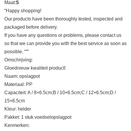
Maat:
S
“Happy shopping!
Our products have been thoroughly tested, inspected and
packaged before delivery.
If you have any questions or problems, please contact us
so that we can provide you with the best service as soon as
possible. “””
Omschrijving:
Gloednieuw kwaliteit product!
Naam: opslagpot
Materiaal: PP
Capaciteit: A / 8×6.5cm;B / 10×6.5cm;C / 12×6.5cm;D /
15×6.5cm
Kleur: helder
Pakket: 1 stuk voedselopslagpot
Kenmerken: