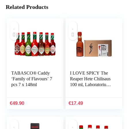
Related Products
TABASCO® Caddy
I LOVE SPICY The
‘Family of Flavours’ 7
Reaper Hete Chilisaus
pcs 7 x 148ml
100 ml, Laboratorium
Gemeten 96.581 SHU
(Carolina Reaper
Chilipeper 85%)
€
49.90
€
17.49
Heetheid 7/5 Louisiana
Stijl