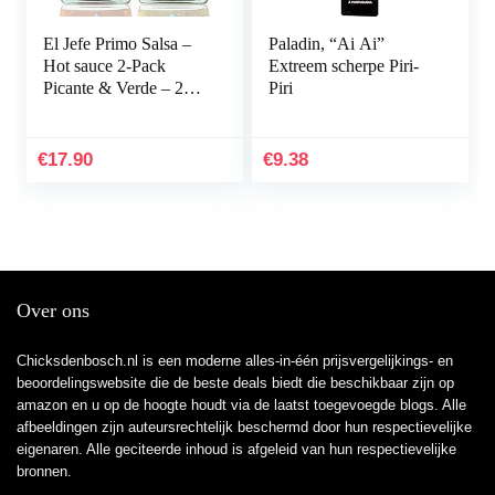
El Jefe Primo Salsa –
Paladin, “Ai Ai”
Hot sauce 2-Pack
Extreem scherpe Piri-
Picante & Verde – 2x
Piri
200ml
€
17.90
€
9.38
Over ons
Chicksdenbosch.nl is een moderne alles-in-één prijsvergelijkings- en
beoordelingswebsite die de beste deals biedt die beschikbaar zijn op
amazon en u op de hoogte houdt via de laatst toegevoegde blogs. Alle
afbeeldingen zijn auteursrechtelijk beschermd door hun respectievelijke
eigenaren. Alle geciteerde inhoud is afgeleid van hun respectievelijke
bronnen.