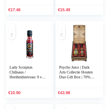
€
17.46
€
15.49
Lady Scorpion
Psycho Juice | Dark
Chilisaus /
Arts Collectie Houten
Heetheidsniveau: 9 van
Duo Gift Box | 70%
de 10 / Small Batch
Carolina Reaper | 70%
Chilisaus / Venezuelan
Ghost Peper Chilisaus |
Hearts, Made in
148ml | Hot…
€
10.90
€
43.98
Germany