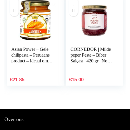
Asian Power – Gele
CORNEDOR | Milde
chilipasta – Peruaans
peper Peste – Biber
product – Ideaal om
Salçası | 420 gr | Non –
een speciale smaak aan
GMO, geen
uw maaltijden te geven
toevoegingen of
-227 gram
conserveringsmiddelen
€
21.85
€
15.00
| Ideaal…
Over ons