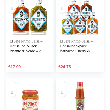
El Jefe Primo Salsa –
El Jefe Primo Salsa –
Hot sauce 2-Pack
Hot sauce 5-pack
Picante & Verde – 2x
Barbacoa Cherry &
200ml
Naranja & Volcán &
Verde & Picante – 5x
100ml
€
17.90
€
24.75