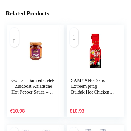
Related Products
Go-Tan- Sambal Oelek
SAMYANG Saus –
– Zuidoost-Aziatische
Extreem pittig –
Hot Pepper Sauce –
Buldak Hot Chicken
100 g
Smaaksaus – Halal
€
10.98
€
10.93