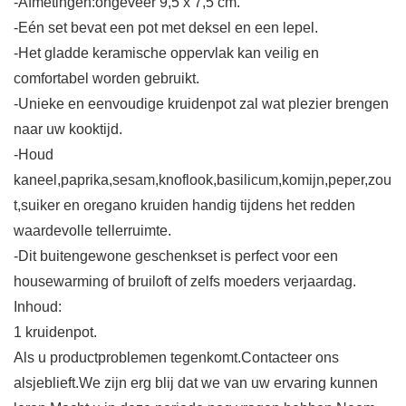
-Afmetingen:ongeveer 9,5 x 7,5 cm.
-Eén set bevat een pot met deksel en een lepel.
-Het gladde keramische oppervlak kan veilig en
comfortabel worden gebruikt.
-Unieke en eenvoudige kruidenpot zal wat plezier brengen
naar uw kooktijd.
-Houd
kaneel,paprika,sesam,knoflook,basilicum,komijn,peper,zou
t,suiker en oregano kruiden handig tijdens het redden
waardevolle tellerruimte.
-Dit buitengewone geschenkset is perfect voor een
housewarming of bruiloft of zelfs moeders verjaardag.
Inhoud:
1 kruidenpot.
Als u productproblemen tegenkomt.Contacteer ons
alsjeblieft.We zijn erg blij dat we van uw ervaring kunnen