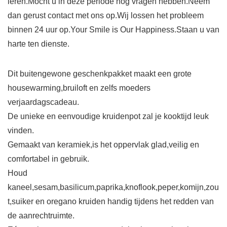
leren.Mocht u in deze periode nog vragen hebben.Neem
dan gerust contact met ons op.Wij lossen het probleem
binnen 24 uur op.Your Smile is Our Happiness.Staan u van
harte ten dienste.
Dit buitengewone geschenkpakket maakt een grote
housewarming,bruiloft en zelfs moeders
verjaardagscadeau.
De unieke en eenvoudige kruidenpot zal je kooktijd leuk
vinden.
Gemaakt van keramiek,is het oppervlak glad,veilig en
comfortabel in gebruik.
Houd
kaneel,sesam,basilicum,paprika,knoflook,peper,komijn,zou
t,suiker en oregano kruiden handig tijdens het redden van
de aanrechtruimte.