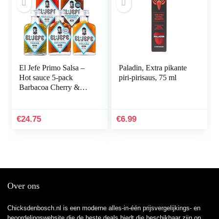
El Jefe Primo Salsa –
Paladin, Extra pikante
Hot sauce 5-pack
piri-pirisaus, 75 ml
Barbacoa Cherry &
Naranja & Volcán &
Verde & Picante – 5x
100ml
€
24.75
€
6.99
Over ons
Chicksdenbosch.nl is een moderne alles-in-één prijsvergelijkings- en
beoordelingswebsite die de beste deals biedt die beschikbaar zijn op