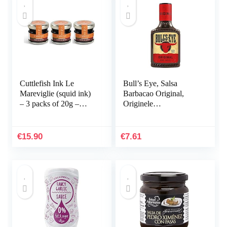
Cuttlefish Ink Le
Bull’s Eye, Salsa
Mareviglie (squid ink)
Barbacao Original,
– 3 packs of 20g –
Originele
Handmade in Sardinia,
barbecuesaus, 33 g
Italy
€
15.90
€
7.61