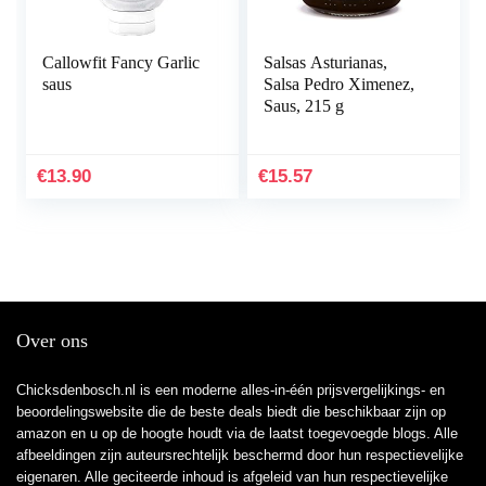
Callowfit Fancy Garlic
Salsas Asturianas,
saus
Salsa Pedro Ximenez,
Saus, 215 g
€
13.90
€
15.57
Over ons
Chicksdenbosch.nl is een moderne alles-in-één prijsvergelijkings- en
beoordelingswebsite die de beste deals biedt die beschikbaar zijn op
amazon en u op de hoogte houdt via de laatst toegevoegde blogs. Alle
afbeeldingen zijn auteursrechtelijk beschermd door hun respectievelijke
eigenaren. Alle geciteerde inhoud is afgeleid van hun respectievelijke