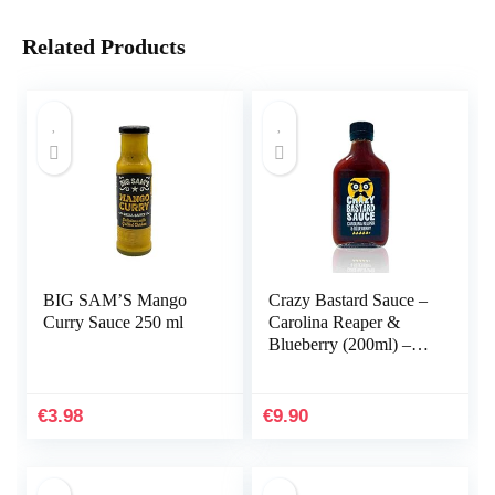
Related Products
BIG SAM’S Mango
Crazy Bastard Sauce –
Curry Sauce 250 ml
Carolina Reaper &
Blueberry (200ml) –
Extreem hete chilisaus
met bosbessen
€
3.98
€
9.90