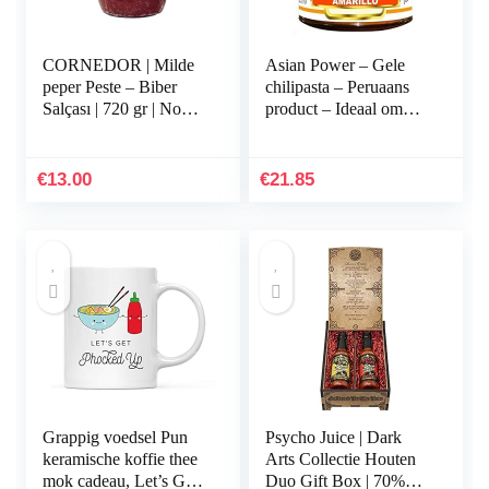
CORNEDOR | Milde
Asian Power – Gele
peper Peste – Biber
chilipasta – Peruaans
Salçası | 720 gr | Non –
product – Ideaal om
GMO, geen
een speciale smaak aan
toevoegingen of
uw maaltijden te geven
conserveringsmiddelen
-227 gram
€
13.00
€
21.85
| Ideaal…
Grappig voedsel Pun
Psycho Juice | Dark
keramische koffie thee
Arts Collectie Houten
mok cadeau, Let’s Get
Duo Gift Box | 70%