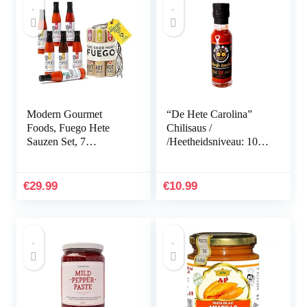
Modern Gourmet
“De Hete Carolina”
Foods, Fuego Hete
Chilisaus /
Sauzen Set, 7
/Heetheidsniveau: 10
Verschillende
van de 10 / Small
Chilisauzen, 90 ml elk
Batch Chilisaus /
Venezuelan Hearts,
€
29.99
€
10.99
Made in Germany