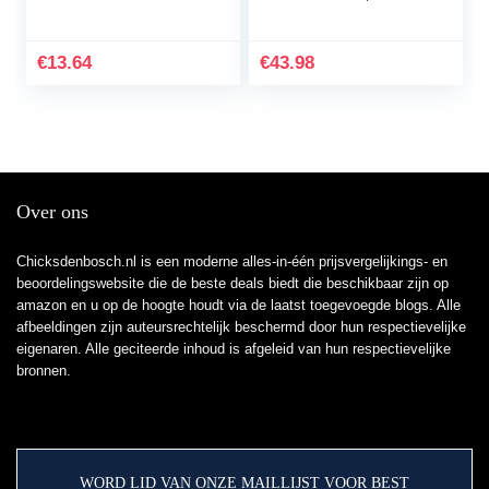
Phocked Up, Pho en
Carolina Reaper | 70%
Sriracha Chili Saus
Ghost Peper Chilisaus |
fles, 1-pack…
148ml | Hot…
€
13.64
€
43.98
Over ons
Chicksdenbosch.nl is een moderne alles-in-één prijsvergelijkings- en
beoordelingswebsite die de beste deals biedt die beschikbaar zijn op
amazon en u op de hoogte houdt via de laatst toegevoegde blogs. Alle
afbeeldingen zijn auteursrechtelijk beschermd door hun respectievelijke
eigenaren. Alle geciteerde inhoud is afgeleid van hun respectievelijke
bronnen.
WORD LID VAN ONZE MAILLIJST VOOR BEST