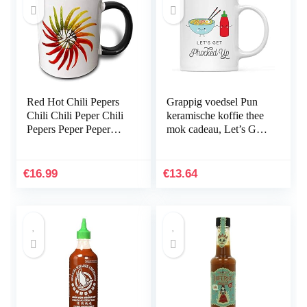
Red Hot Chili Pepers
Grappig voedsel Pun
Chili Chili Peper Chili
keramische koffie thee
Pepers Peper Peper
mok cadeau, Let’s Get
Paprika Rode Zwarte
Phocked Up, Pho en
Cofee Mok
Sriracha Chili Saus
Geschenken voor
fles, 1-pack…
€
16.99
€
13.64
Moeder…