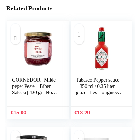
Related Products
CORNEDOR | Milde
Tabasco Pepper sauce
peper Peste – Biber
– 350 ml / 0,35 liter
Salçası | 420 gr | Non –
glazen fles – origineel –
GMO, geen
100% natuurlijke
toevoegingen of
ingrediënten – scherpe
conserveringsmiddelen
chilisaus
€
15.00
€
13.29
| Ideaal…