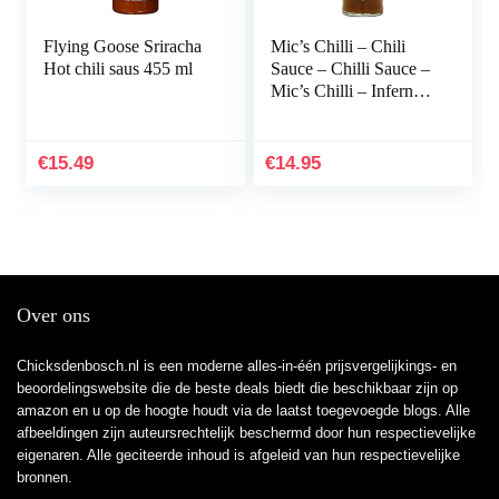
Flying Goose Sriracha
Mic’s Chilli – Chili
Hot chili saus 455 ml
Sauce – Chilli Sauce –
Mic’s Chilli – Inferno
Sauce – Lite – 165g
€
15.49
€
14.95
Over ons
Chicksdenbosch.nl is een moderne alles-in-één prijsvergelijkings- en
beoordelingswebsite die de beste deals biedt die beschikbaar zijn op
amazon en u op de hoogte houdt via de laatst toegevoegde blogs. Alle
afbeeldingen zijn auteursrechtelijk beschermd door hun respectievelijke
eigenaren. Alle geciteerde inhoud is afgeleid van hun respectievelijke
bronnen.