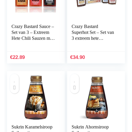
Crazy Bastard Sauce –
Crazy Bastard
Set van 3 – Extreem
Superhot Set – Set van
Hete Chili Sauzen met
3 extreem hete
de heetste pepers ter
chilisauzen van 125k –
wereld – Ghost Pepper,
500k Scoville
Trinidad…
€
22.89
€
34.90
Sukrin Karamelsiroop
Sukrin Ahornsiroop