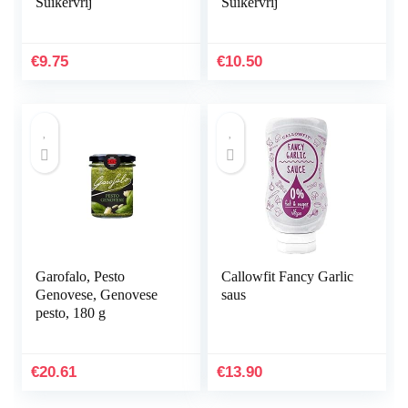
Suikervrij
Suikervrij
€
9.75
€
10.50
Garofalo, Pesto
Callowfit Fancy Garlic
Genovese, Genovese
saus
pesto, 180 g
€
20.61
€
13.90