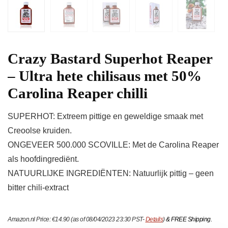
Crazy Bastard Superhot Reaper
– Ultra hete chilisaus met 50%
Carolina Reaper chilli
SUPERHOT: Extreem pittige en geweldige smaak met
Creoolse kruiden.
ONGEVEER 500.000 SCOVILLE: Met de Carolina Reaper
als hoofdingrediënt.
NATUURLIJKE INGREDIËNTEN: Natuurlijk pittig – geen
bitter chili-extract
Amazon.nl Price:
€
14.90
(as of 08/04/2023 23:30 PST-
Details
)
&
FREE Shipping
.