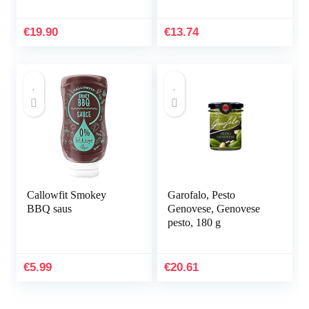
summer truffle Luxe
Gourmet saus Pasta
ideaal voor vlees,
€
19.90
€
13.74
gegrild brood,
omeletten, pasta,
risotto, sushi (1 x 170g)
Callowfit Smokey
Garofalo, Pesto
BBQ saus
Genovese, Genovese
pesto, 180 g
€
5.99
€
20.61