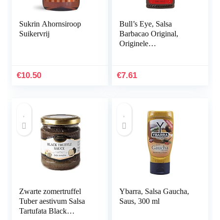
Sukrin Ahornsiroop
Bull’s Eye, Salsa
Suikervrij
Barbacao Original,
Originele
barbecuesaus, 33 g
€
10.50
€
7.61
Zwarte zomertruffel
Ybarra, Salsa Gaucha,
Tuber aestivum Salsa
Saus, 300 ml
Tartufata Black