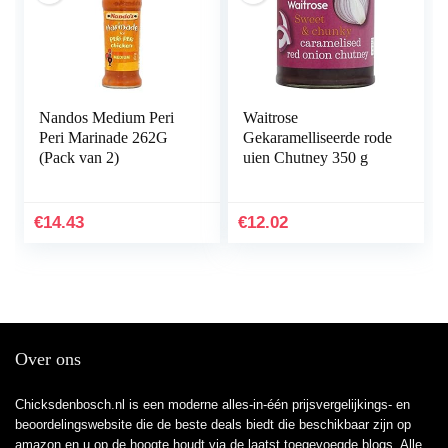
Nandos Medium Peri
Waitrose
Peri Marinade 262G
Gekaramelliseerde rode
(Pack van 2)
uien Chutney 350 g
€
14.43
€
12.02
Over ons
Chicksdenbosch.nl is een moderne alles-in-één prijsvergelijkings- en
beoordelingswebsite die de beste deals biedt die beschikbaar zijn op
amazon en u op de hoogte houdt via de laatst toegevoegde blogs. Alle