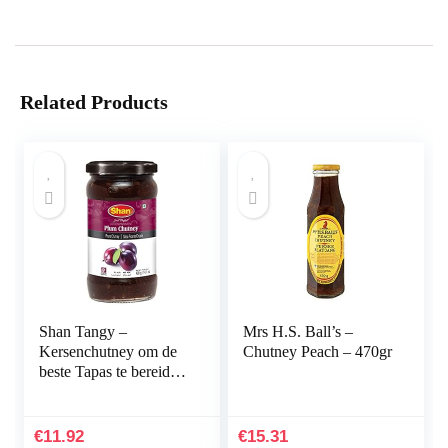
Related Products
Shan Tangy –
Mrs H.S. Ball’s –
Kersenchutney om de
Chutney Peach – 470gr
beste Tapas te bereiden
(400 g) –
Kersenchutney om de
beste Tapas te bereiden
€
11.92
€
15.31