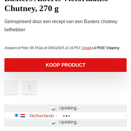
Chutney, 270 g
Geïnspireerd door een recept van een Baxters chutney
liefhebber
Amazon.nl Price:
€
8.78
(as of 19/01/2025 21:16 PST-
Details
)
&
FREE Shipping
.
KOOP PRODUCT
Updating...
Netherlands
-
Updating...