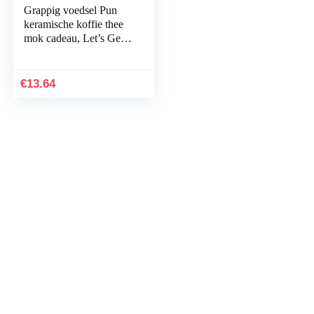
Grappig voedsel Pun
keramische koffie thee
mok cadeau, Let’s Get
Phocked Up, Pho en
Sriracha Chili Saus fles,
1-pack…
€
13.64