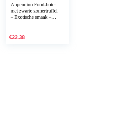
Appennino Food-boter
met zwarte zomertruffel
– Exotische smaak –
100% Italiaans product
– 50 gram
€
22.38