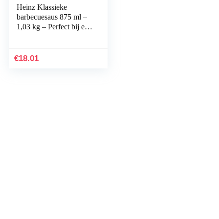
Heinz Klassieke
barbecuesaus 875 ml –
1,03 kg – Perfect bij een
stokbrood met kip en
spek of als marinade
voor spiesjes…
€
18.01