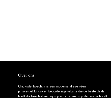
Over ons
Chicksdenbosch.nl is een moderne alles-in-één
prijsvergelijkings- en beoordelingswebsite die de beste deals
biedt die beschikbaar zijn op amazon en u op de hoogte houdt
via de laatst toegevoegde blogs. Alle afbeeldingen zijn
auteursrechtelijk beschermd door hun respectievelijke