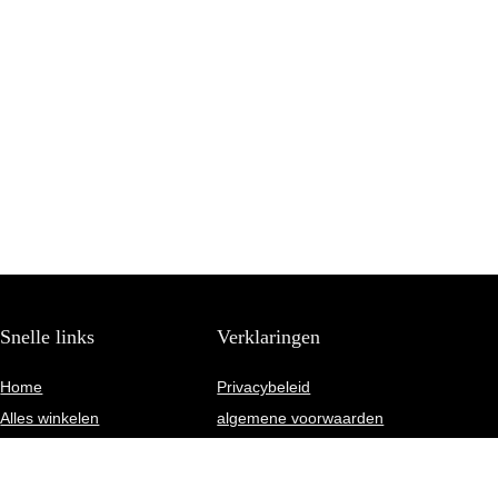
Snelle links
Verklaringen
Home
Privacybeleid
Alles winkelen
algemene voorwaarden
Blogs
Gelieerde openbaarmaking
Onze websh