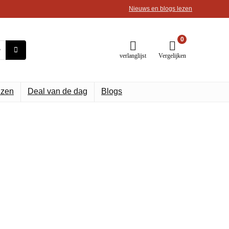
Nieuws en blogs lezen
0
verlanglijst
Vergelijken
uzen
Deal van de dag
Blogs