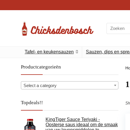
Search
for:
Tafel- en keukensauzen
Sauzen, dips en spr
Productcategorieën
H
1
Select a category
Topdeals!!
Sh
KingTiger Sauce Teriyaki -
Oosterse saus ideaal om de smaak
van uw levensmiddelen te