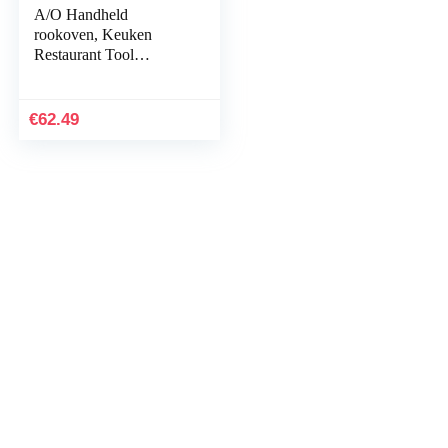
A/O Handheld
rookoven, Keuken
Restaurant Tool
Smoking Machine,
Draagbare Voedsel
Cocktails Roker,
€
62.49
Rookinfuser…